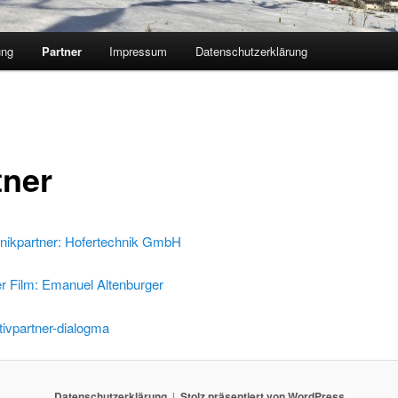
ung
Partner
Impressum
Datenschutzerklärung
tner
nikpartner: Hofertechnik GmbH
r Film: Emanuel Altenburger
tivpartner-dialogma
Datenschutzerklärung
Stolz präsentiert von WordPress