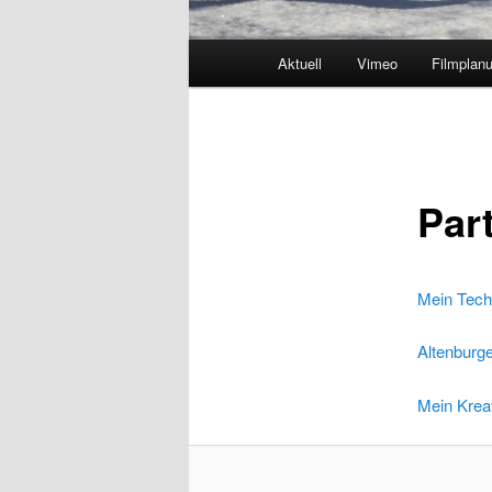
Hauptmenü
Aktuell
Vimeo
Filmplan
Par
Mein Tech
Altenburge
Mein Krea