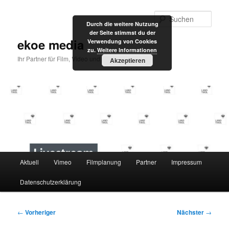
Zum
primären
Such
Durch die weitere Nutzung
Inhalt
der Seite stimmst du der
springen
ekoe media
Verwendung von Cookies
zu.
Weitere Informationen
Ihr Partner für Film, Video und Internet
Akzeptieren
Hauptmenü
Aktuell
Vimeo
Filmplanung
Partner
Impressum
Datenschutzerklärung
Beitragsnavigation
←
Vorheriger
Nächster
→