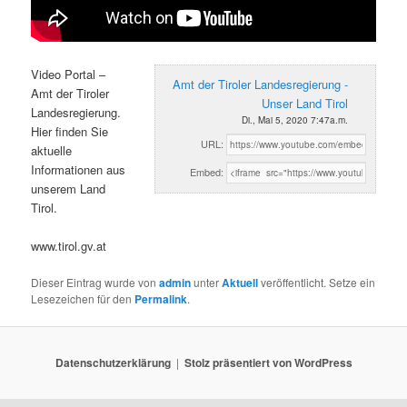
Video Portal –
Amt der Tiroler Landesregierung -
Amt der Tiroler
Unser Land Tirol
Landesregierung.
Di., Mai 5, 2020 7:47a.m.
Hier finden Sie
URL:
aktuelle
Informationen aus
Embed:
unserem Land
Tirol.
www.tirol.gv.at
Dieser Eintrag wurde von
admin
unter
Aktuell
veröffentlicht. Setze ein
Lesezeichen für den
Permalink
.
Datenschutzerklärung
Stolz präsentiert von WordPress