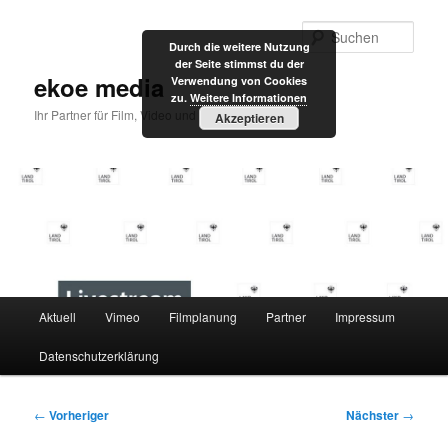
Zum
primären
Such
Durch die weitere Nutzung
Inhalt
der Seite stimmst du der
springen
ekoe media
Verwendung von Cookies
zu.
Weitere Informationen
Ihr Partner für Film, Video und Internet
Akzeptieren
Hauptmenü
Aktuell
Vimeo
Filmplanung
Partner
Impressum
Datenschutzerklärung
Beitragsnavigation
←
Vorheriger
Nächster
→