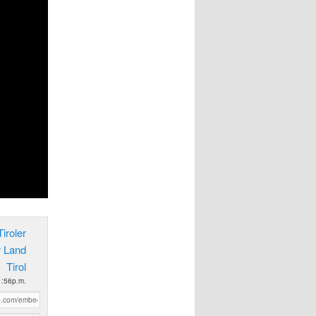
iroler
r Land
Tirol
1:56p.m.