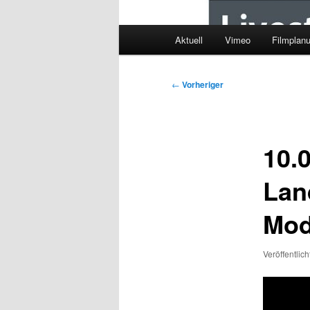
Hauptmenü
Aktuell
Vimeo
Filmplan
Beitragsnavigation
←
Vorheriger
10.0
Lan
Mod
Veröffentlic