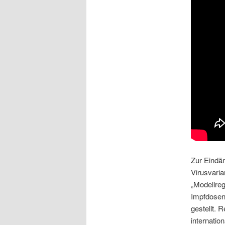
Zur Eindä
Virusvaria
„Modellre
Impfdosen
gestellt.
internatio