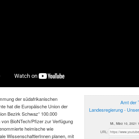
mmung der südafrikanischen
Amt der T
nte hat die Europäische Union der
Landesregierung - Unse
gion Bezirk Schwaz“ 100.000
 von BioNTech/Pfizer zur Verfügung
Mi., März 10, 2021 
 Renommierte heimische wie
URL:
nale WissenschaftlerInnen planen, mit