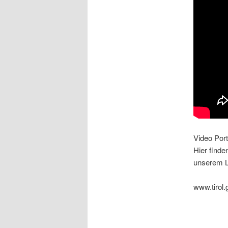
Video Port
Hier finde
unserem L
www.tirol.