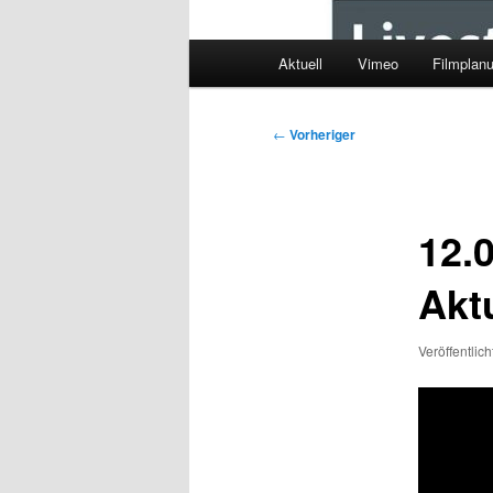
Hauptmenü
Aktuell
Vimeo
Filmplan
Beitragsnavigation
←
Vorheriger
12.0
Akt
Veröffentlic