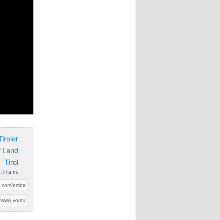
iroler
r Land
Tirol
1:11a.m.