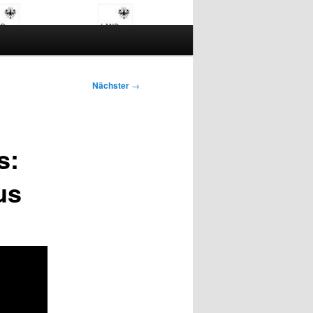
Nächster
→
s:
us