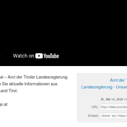
al – Amt der Tiroler Landesregierung.
Amt der T
n Sie aktuelle Informationen aus
Landesregierung - Unse
and Tirol.
Di., Mai 12, 2020 1
gv.at
URL:
Embed: