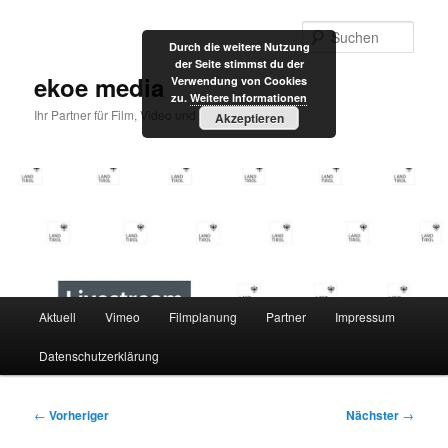
Zum
primären
Such
Durch die weitere Nutzung
Inhalt
der Seite stimmst du der
springen
ekoe media
Verwendung von Cookies
zu.
Weitere Informationen
Ihr Partner für Film, Video und Internet
Akzeptieren
Hauptmenü
Aktuell
Vimeo
Filmplanung
Partner
Impressum
Datenschutzerklärung
Beitragsnavigation
←
Vorheriger
Nächster
→