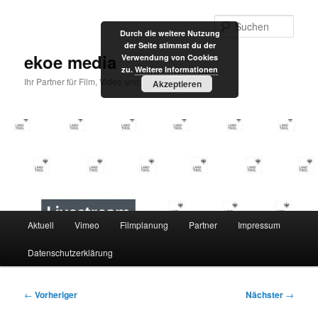
Zum
primären
Such
Durch die weitere Nutzung
Inhalt
der Seite stimmst du der
springen
ekoe media
Verwendung von Cookies
zu.
Weitere Informationen
Ihr Partner für Film, Video und Internet
Akzeptieren
Hauptmenü
Aktuell
Vimeo
Filmplanung
Partner
Impressum
Datenschutzerklärung
Beitragsnavigation
←
Vorheriger
Nächster
→