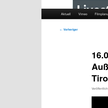
Hauptmenü
Aktuell
Vimeo
Filmplan
Beitragsnavigation
←
Vorheriger
16.0
Auß
Tir
Veröffentlic