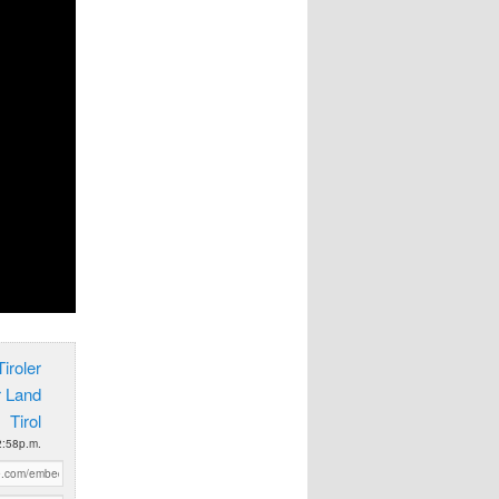
iroler
r Land
Tirol
2:58p.m.