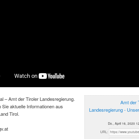
al – Amt der Tiroler Landesregierung.
Amt der T
n Sie aktuelle Informationen aus
Landesregierung - Unse
and Tirol.
Do., April 16, 2020 1
gv.at
URL: