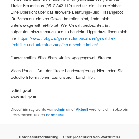
Tiroler Frauenhaus (0512 342 112) rund um die Uhr erreichbar.
Eine Übersicht über das tirolweite Beratungs- und Hilfsangebot
für Personen, die von Gewalt betroffen sind, findet sich
unterwww.gewaltfrei-tirol.at. Wer Gewalt beobachtet, ist
aufgerufen hinzuschauen und zu handeln. Tipps dazu finden sich
hier
https://www.tirol.gv.at/gesellschaft-soziales/gewaltfrei-
tirol/hilfe-und-unterstuetzung/ich-moechte-helfen/.
#unserlandtirol #tirol #tyrol #intirol #gegengewalt #frauen
Video Portal – Amt der Tiroler Landesregierung. Hier finden Sie
aktuelle Informationen aus unserem Land Tirol.
tv.tirol.gv.at
www.tirol.gv.at
Dieser Eintrag wurde von
admin
unter
Aktuell
veröffentlicht. Setze ein
Lesezeichen für den
Permalink
.
Datenschutzerklärung
Stolz präsentiert von WordPress