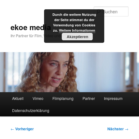
Zum
primären
Such
Durch die weitere Nutzung
Inhalt
der Seite stimmst du der
springen
ekoe media
Verwendung von Cookies
zu.
Weitere Informationen
Ihr Partner für Film, Video und Internet
Akzeptieren
Hauptmenü
Aktuell
Vimeo
Filmplanung
Partner
Impressum
Datenschutzerklärung
Beitragsnavigation
←
Vorheriger
Nächster
→