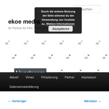
Zum
primären
Such
Durch die weitere Nutzung
Inhalt
der Seite stimmst du der
springen
ekoe media
Verwendung von Cookies
zu.
Weitere Informationen
Ihr Partner für Film, Video und Internet
Akzeptieren
Hauptmenü
Aktuell
Vimeo
Filmplanung
Partner
Impressum
Datenschutzerklärung
Beitragsnavigation
←
Vorheriger
Nächster
→