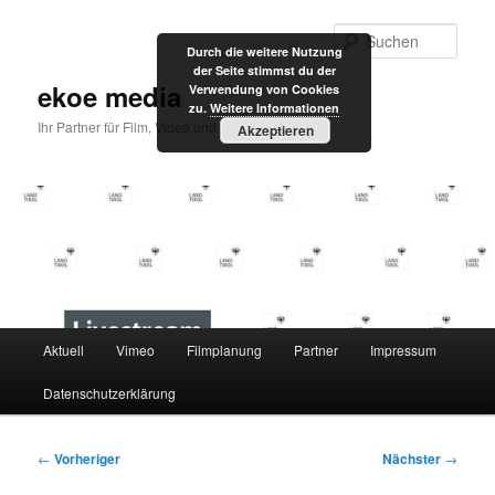
Zum
primären
Such
Durch die weitere Nutzung
Inhalt
der Seite stimmst du der
springen
ekoe media
Verwendung von Cookies
zu.
Weitere Informationen
Ihr Partner für Film, Video und Internet
Akzeptieren
Hauptmenü
Aktuell
Vimeo
Filmplanung
Partner
Impressum
Datenschutzerklärung
Beitragsnavigation
←
Vorheriger
Nächster
→