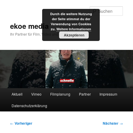
Zum
primären
Such
Durch die weitere Nutzung
Inhalt
der Seite stimmst du der
springen
ekoe media
Verwendung von Cookies
zu.
Weitere Informationen
Ihr Partner für Film, Video und Internet
Akzeptieren
Hauptmenü
Aktuell
Vimeo
Filmplanung
Partner
Impressum
Datenschutzerklärung
Beitragsnavigation
←
Vorheriger
Nächster
→