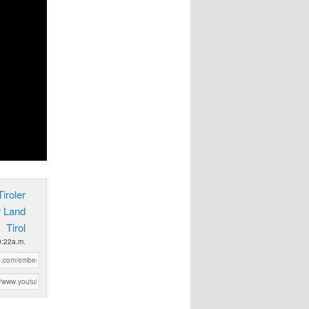
iroler
r Land
Tirol
0:22a.m.