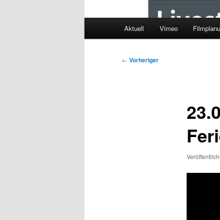
Hauptmenü
Aktuell
Vimeo
Filmplan
Beitragsnavigation
←
Vorheriger
23.0
Fer
Veröffentlic