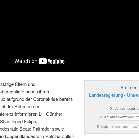
fstätige Eltern und
Amt der T
sberechtigte haben ihren
Landesregierung - Unse
ub aufgrund der Coronakrise bereits
cht. Im Rahmen der
Di., Juni 23, 2020 1
ferenz informieren LH Günther
URL:
Stvin Ingrid Felipe,
Embed:
ndesrätin Beate Palfrader sowie
und Jugendlandesrätin Patrizia Zoller-