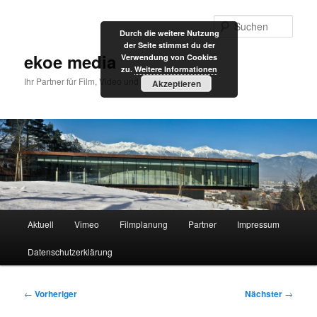
Zum
primären
Such
Durch die weitere Nutzung
Inhalt
der Seite stimmst du der
springen
ekoe media
Verwendung von Cookies
zu.
Weitere Informationen
Ihr Partner für Film, Video und Internet
Akzeptieren
Hauptmenü
Aktuell
Vimeo
Filmplanung
Partner
Impressum
Datenschutzerklärung
Beitragsnavigation
←
Vorheriger
Nächster
→