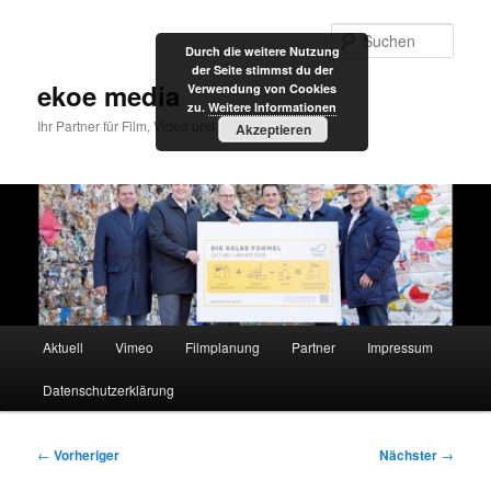
Zum
primären
Such
Durch die weitere Nutzung
Inhalt
der Seite stimmst du der
springen
ekoe media
Verwendung von Cookies
zu.
Weitere Informationen
Ihr Partner für Film, Video und Internet
Akzeptieren
Hauptmenü
Aktuell
Vimeo
Filmplanung
Partner
Impressum
Datenschutzerklärung
Beitragsnavigation
←
Vorheriger
Nächster
→