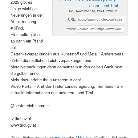
2025 gibt es
Unser Land Tirol
einige wichtige
Mo., November 18, 2024 5:20p.m.
Neuerungen in der
URL:
Abfalltrennung
#inTirol.
Embed:
Einerseits gibt es
ab dann ein Pfand
auf
Getränkeverpackungen aus Kunststoff und Metall. Andererseits
dürfen die restlichen Leichtverpackungen und
Metallverpackungen dann gemeinsam in den gelben Sack bzw.
die gelbe Tonne.
Mehr dazu erfahrt ihr in unserem Video!
Video Portal – Amt der Tiroler Landesregierung. Hier finden Sie
aktuelle Informationen aus unserem Land Tirol.
@oesterreich-sammelt
tv.tirol.gv.at
www.tirol.gv.at
Dieser Eintrag wurde von
admin
unter
Aktuell
veröffentlicht. Setze ein