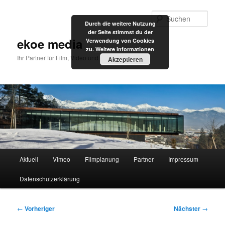
Zum
primären
Such
Durch die weitere Nutzung
Inhalt
der Seite stimmst du der
springen
ekoe media
Verwendung von Cookies
zu.
Weitere Informationen
Ihr Partner für Film, Video und Internet
Akzeptieren
Hauptmenü
Aktuell
Vimeo
Filmplanung
Partner
Impressum
Datenschutzerklärung
Beitragsnavigation
←
Vorheriger
Nächster
→