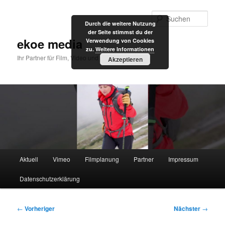
Zum
primären
Such
Durch die weitere Nutzung
Inhalt
der Seite stimmst du der
springen
ekoe media
Verwendung von Cookies
zu.
Weitere Informationen
Ihr Partner für Film, Video und Internet
Akzeptieren
Hauptmenü
Aktuell
Vimeo
Filmplanung
Partner
Impressum
Datenschutzerklärung
Beitragsnavigation
←
Vorheriger
Nächster
→