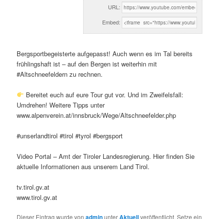
URL:
Embed:
Bergsportbegeisterte aufgepasst! Auch wenn es im Tal bereits
frühlingshaft ist – auf den Bergen ist weiterhin mit
#Altschneefeldern zu rechnen.
Bereitet euch auf eure Tour gut vor. Und im Zweifelsfall:
Umdrehen! Weitere Tipps unter
www.alpenverein.at/innsbruck/Wege/Altschneefelder.php
#unserlandtirol #tirol #tyrol #bergsport
Video Portal – Amt der Tiroler Landesregierung. Hier finden Sie
aktuelle Informationen aus unserem Land Tirol.
tv.tirol.gv.at
www.tirol.gv.at
Dieser Eintrag wurde von
admin
unter
Aktuell
veröffentlicht. Setze ein