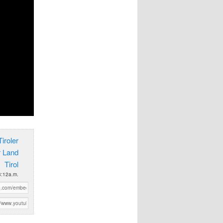
iroler
r Land
Tirol
8:12a.m.