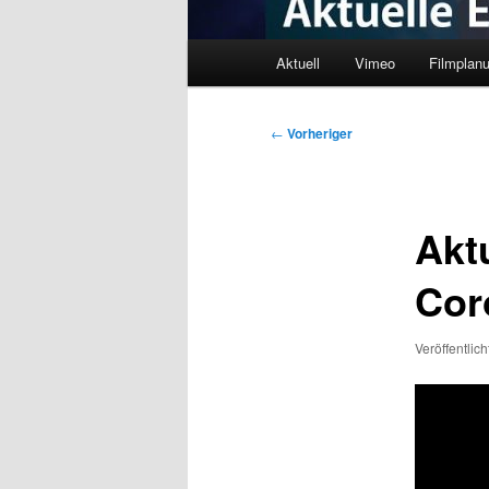
Hauptmenü
Aktuell
Vimeo
Filmplan
Beitragsnavigation
←
Vorheriger
Akt
Cor
Veröffentlic