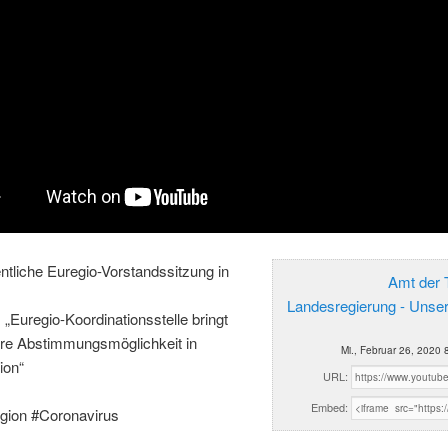
tliche Euregio-Vorstandssitzung in
Amt der T
Landesregierung - Unse
: „Euregio-Koordinationsstelle bringt
re Abstimmungsmöglichkeit in
Mi., Februar 26, 2020 
ion“
URL:
Embed:
gion #Coronavirus