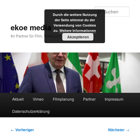
Zum
primären
Such
Durch die weitere Nutzung
Inhalt
der Seite stimmst du der
springen
ekoe media
Verwendung von Cookies
zu.
Weitere Informationen
Ihr Partner für Film, Video und Internet
Akzeptieren
Hauptmenü
Aktuell
Vimeo
Filmplanung
Partner
Impressum
Datenschutzerklärung
Beitragsnavigation
←
Vorheriger
Nächster
→