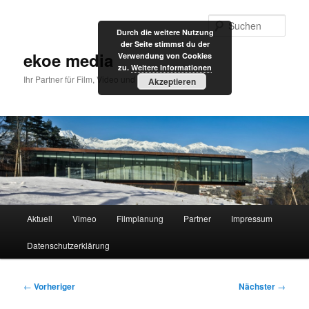
Zum
primären
Such
Durch die weitere Nutzung
Inhalt
der Seite stimmst du der
springen
ekoe media
Verwendung von Cookies
zu.
Weitere Informationen
Ihr Partner für Film, Video und Internet
Akzeptieren
Hauptmenü
Aktuell
Vimeo
Filmplanung
Partner
Impressum
Datenschutzerklärung
Beitragsnavigation
←
Vorheriger
Nächster
→