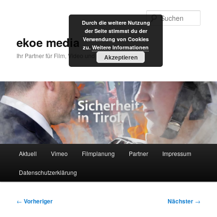
Zum
primären
Such
Durch die weitere Nutzung
Inhalt
der Seite stimmst du der
springen
ekoe media
Verwendung von Cookies
zu.
Weitere Informationen
Ihr Partner für Film, Video und Internet
Akzeptieren
Hauptmenü
Aktuell
Vimeo
Filmplanung
Partner
Impressum
Datenschutzerklärung
Beitragsnavigation
←
Vorheriger
Nächster
→