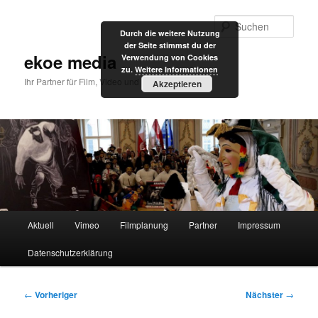
Zum
primären
Such
Durch die weitere Nutzung
Inhalt
der Seite stimmst du der
springen
ekoe media
Verwendung von Cookies
zu.
Weitere Informationen
Ihr Partner für Film, Video und Internet
Akzeptieren
Hauptmenü
Aktuell
Vimeo
Filmplanung
Partner
Impressum
Datenschutzerklärung
Beitragsnavigation
←
Vorheriger
Nächster
→