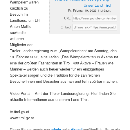
Wampeler“ waren
Unser Land Tirol
kürzlich zu
Fr., Februar 10, 2023 11:19a.m.
Besuch im
URL:
Landhaus, um LH
Anton Mattle
Embed:
sowie die
weiteren
Mitglieder der
Tiroler Landesregierung zum „Wampelerreiten“ am Sonntag, den
19. Februar 2023, einzuladen. „Das Wampelerreiten in Axams ist
eine der größten Fasnachten in Tirol. 400 Aktive – Frauen wie
Männer – werden auch heuer wieder für ein einzigartiges
Spektakel sorgen und die Tradition für die zahlreichen
Besucherinnen und Besucher aus nah und fern spürbar machen.
Video Portal – Amt der Tiroler Landesregierung. Hier finden Sie
aktuelle Informationen aus unserem Land Tirol.
tv.tirol.gv.at
www.tirol.gv.at
Dieser Eintrag wurde von
admin
unter
Aktuell
veröffentlicht. Setze ein