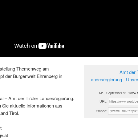
rstellung Themenweg am
Amt der T
pf der Burgenwelt Ehrenberg in
Landesregierung - Unse
Mo., September 30, 2024 
al – Amt der Tiroler Landesregierung.
URL:
n Sie aktuelle Informationen aus
Embed:
and Tirol.
t
gv.at