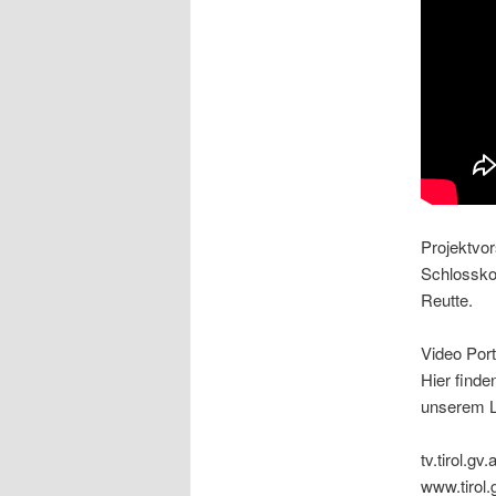
Projektvo
Schlossko
Reutte.
Video Port
Hier finde
unserem L
tv.tirol.gv.a
www.tirol.