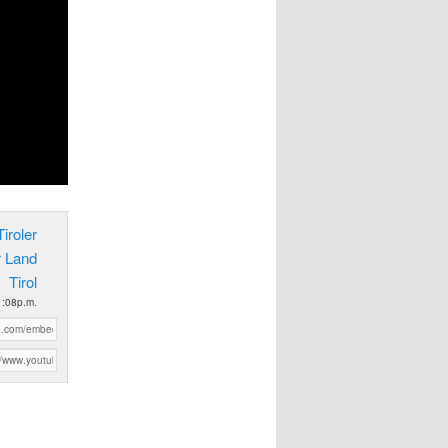
iroler
r Land
Tirol
1:08p.m.