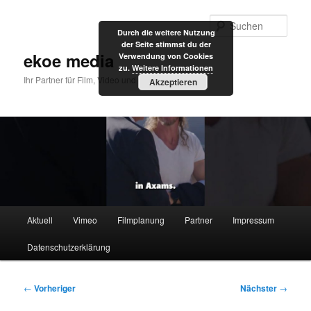
Zum
primären
Such
Durch die weitere Nutzung
Inhalt
der Seite stimmst du der
springen
ekoe media
Verwendung von Cookies
zu.
Weitere Informationen
Ihr Partner für Film, Video und Internet
Akzeptieren
Hauptmenü
Aktuell
Vimeo
Filmplanung
Partner
Impressum
Datenschutzerklärung
Beitragsnavigation
←
Vorheriger
Nächster
→