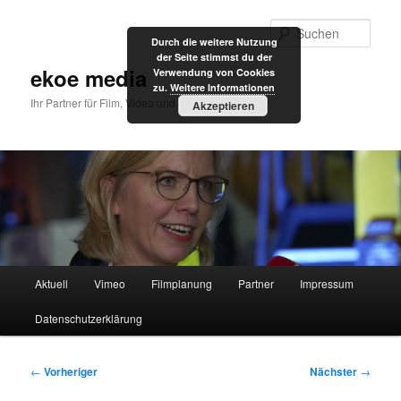
Zum
primären
Such
Durch die weitere Nutzung
Inhalt
der Seite stimmst du der
springen
ekoe media
Verwendung von Cookies
zu.
Weitere Informationen
Ihr Partner für Film, Video und Internet
Akzeptieren
Hauptmenü
Aktuell
Vimeo
Filmplanung
Partner
Impressum
Datenschutzerklärung
Beitragsnavigation
←
Vorheriger
Nächster
→