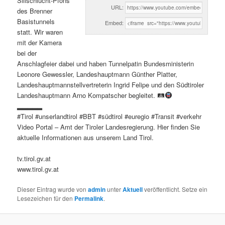
Sillschlucht-Pfons
URL:
des Brenner
Basistunnels
Embed:
statt. Wir waren
mit der Kamera
bei der
Anschlagfeier dabei und haben Tunnelpatin Bundesministerin
Leonore Gewessler, Landeshauptmann Günther Platter,
Landeshauptmannstellvertreterin Ingrid Felipe und den Südtiroler
Landeshauptmann Arno Kompatscher begleitet. 🛤
▂▂▂▂▂
#Tirol #unserlandtirol #BBT #südtirol #euregio #Transit #verkehr
Video Portal – Amt der Tiroler Landesregierung. Hier finden Sie
aktuelle Informationen aus unserem Land Tirol.
tv.tirol.gv.at
www.tirol.gv.at
Dieser Eintrag wurde von
admin
unter
Aktuell
veröffentlicht. Setze ein
Lesezeichen für den
Permalink
.