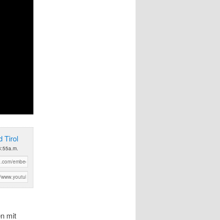
 Tirol
8:55a.m.
n mit