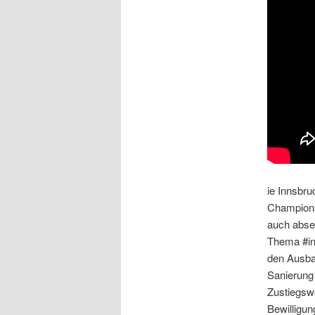
ie Innsbr
Champions
auch absei
Thema #inT
den Ausbau
Sanierung 
Zustiegswe
Bewilligun