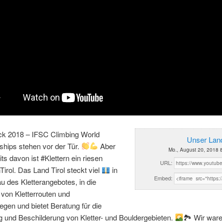
uck 2018 – IFSC Climbing World
Unser Land
hips stehen vor der Tür.
Aber
Mo., August 20, 2018 
ts davon ist #Klettern ein riesen
URL:
irol. Das Land Tirol steckt viel
in
Embed:
 des Kletterangebotes, in die
von Kletterrouten und
gen und bietet Beratung für die
g und Beschilderung von Kletter- und Bouldergebieten.
🏞 Wir ware