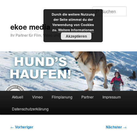
Zum
primären
Such
Durch die weitere Nutzung
Inhalt
der Seite stimmst du der
springen
ekoe media
Verwendung von Cookies
zu.
Weitere Informationen
Ihr Partner für Film, Video und Internet
Akzeptieren
Hauptmenü
Aktuell
Vimeo
Filmplanung
Partner
Impressum
Datenschutzerklärung
Beitragsnavigation
←
Vorheriger
Nächster
→