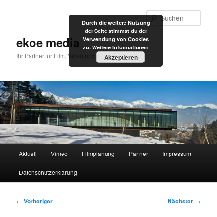
Zum
primären
Such
Durch die weitere Nutzung
Inhalt
der Seite stimmst du der
springen
ekoe media
Verwendung von Cookies
zu.
Weitere Informationen
Ihr Partner für Film, Video und Internet
Akzeptieren
Hauptmenü
Aktuell
Vimeo
Filmplanung
Partner
Impressum
Datenschutzerklärung
Beitragsnavigation
←
Vorheriger
Nächster
→