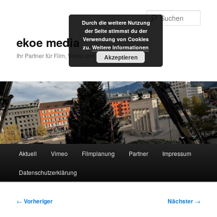
Zum
primären
Such
Durch die weitere Nutzung
Inhalt
der Seite stimmst du der
springen
ekoe media
Verwendung von Cookies
zu.
Weitere Informationen
Ihr Partner für Film, Video und Internet
Akzeptieren
Hauptmenü
Aktuell
Vimeo
Filmplanung
Partner
Impressum
Datenschutzerklärung
Beitragsnavigation
←
Vorheriger
Nächster
→