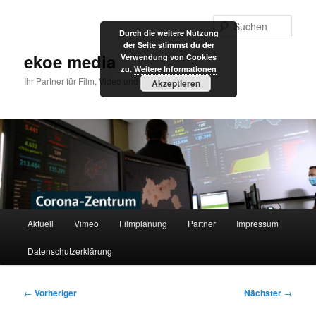
Zum
primären
Such
Durch die weitere Nutzung
Inhalt
der Seite stimmst du der
springen
ekoe media
Verwendung von Cookies
zu.
Weitere Informationen
Ihr Partner für Film, Video und Internet
Akzeptieren
Hauptmenü
Aktuell
Vimeo
Filmplanung
Partner
Impressum
Datenschutzerklärung
Beitragsnavigation
←
Vorheriger
Nächster
→