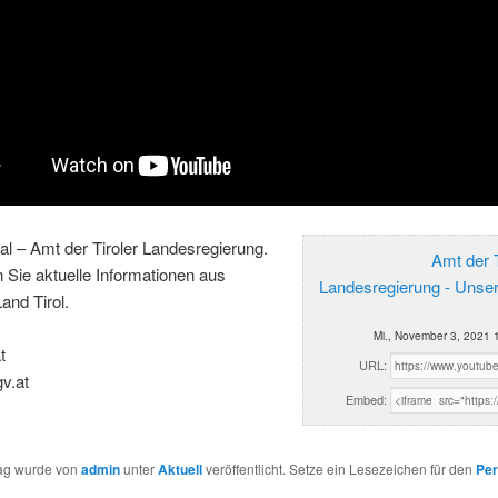
al – Amt der Tiroler Landesregierung.
Amt der T
n Sie aktuelle Informationen aus
Landesregierung - Unse
and Tirol.
Mi., November 3, 2021 
t
URL:
gv.at
Embed:
rag wurde von
admin
unter
Aktuell
veröffentlicht. Setze ein Lesezeichen für den
Per