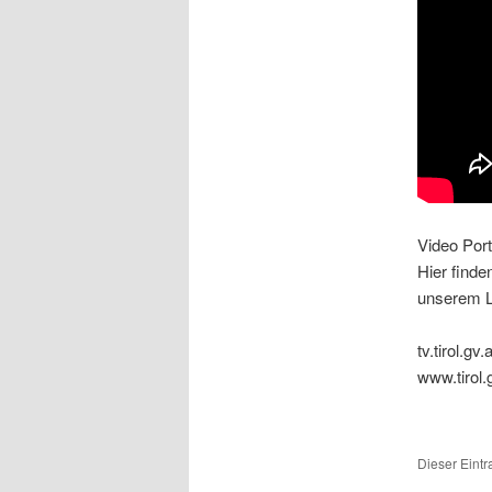
Video Port
Hier finde
unserem L
tv.tirol.gv.a
www.tirol.
Dieser Eint