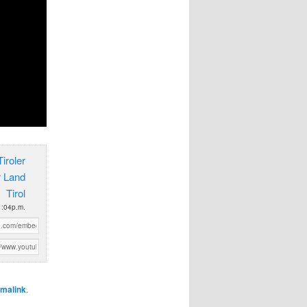
iroler
r Land
Tirol
1:04p.m.
malink
.