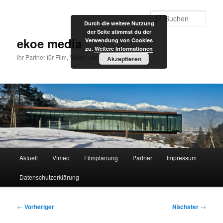
Zum
primären
Such
Durch die weitere Nutzung
Inhalt
der Seite stimmst du der
springen
ekoe media
Verwendung von Cookies
zu.
Weitere Informationen
Ihr Partner für Film, Video und Internet
Akzeptieren
Hauptmenü
Aktuell
Vimeo
Filmplanung
Partner
Impressum
Datenschutzerklärung
Beitragsnavigation
←
Vorheriger
Nächster
→