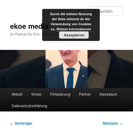
Zum
primären
Such
Durch die weitere Nutzung
Inhalt
der Seite stimmst du der
springen
ekoe media
Verwendung von Cookies
zu.
Weitere Informationen
Ihr Partner für Film, Video und Internet
Akzeptieren
Hauptmenü
Aktuell
Vimeo
Filmplanung
Partner
Impressum
Datenschutzerklärung
Beitragsnavigation
←
Vorheriger
Nächster
→