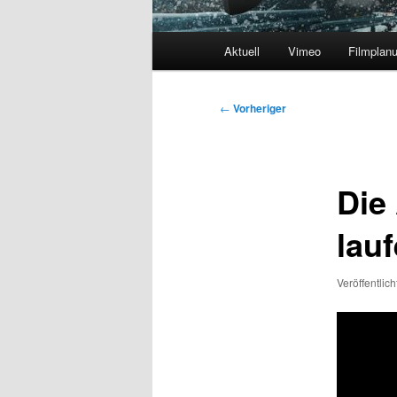
Hauptmenü
Aktuell
Vimeo
Filmplan
Beitragsnavigation
←
Vorheriger
Die
lauf
Veröffentlic