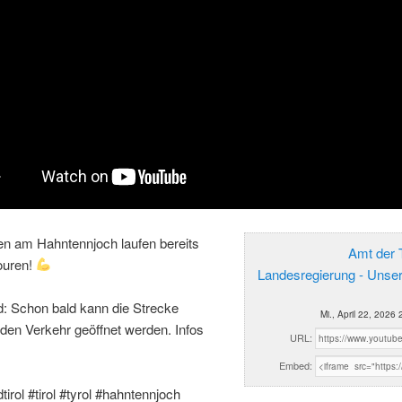
en am Hahntennjoch laufen bereits
Amt der T
ouren!
Landesregierung - Unse
d: Schon bald kann die Strecke
Mi., April 22, 2026
 den Verkehr geöffnet werden. Infos
URL:
Embed:
tirol #tirol #tyrol #hahntennjoch