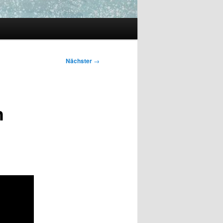
Nächster
→
h