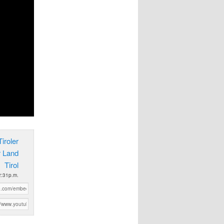
iroler
r Land
Tirol
 2:31p.m.