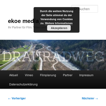
Zum
primären
Such
Durch die weitere Nutzung
Inhalt
der Seite stimmst du der
springen
ekoe media
Verwendung von Cookies
zu.
Weitere Informationen
Ihr Partner für Film, Video und Internet
Akzeptieren
Hauptmenü
Aktuell
Vimeo
Filmplanung
Partner
Impressum
Datenschutzerklärung
Beitragsnavigation
←
Vorheriger
Nächster
→