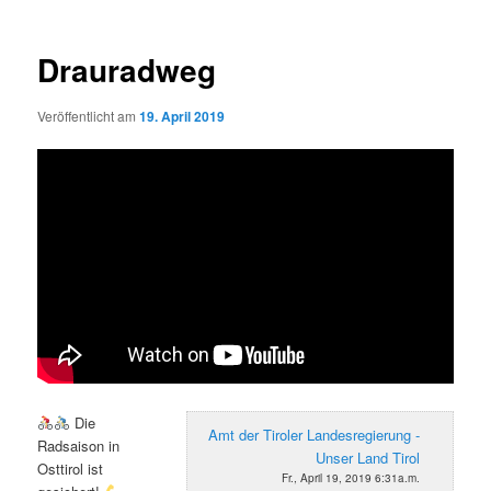
Drauradweg
Veröffentlicht am
19. April 2019
Die
Amt der Tiroler Landesregierung -
Radsaison in
Unser Land Tirol
Osttirol ist
Fr., April 19, 2019 6:31a.m.