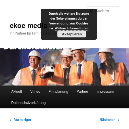
Zum
primären
Such
Durch die weitere Nutzung
Inhalt
der Seite stimmst du der
springen
ekoe media
Verwendung von Cookies
zu.
Weitere Informationen
Ihr Partner für Film, Video und Internet
Akzeptieren
Hauptmenü
Aktuell
Vimeo
Filmplanung
Partner
Impressum
Datenschutzerklärung
Beitragsnavigation
←
Vorheriger
Nächster
→