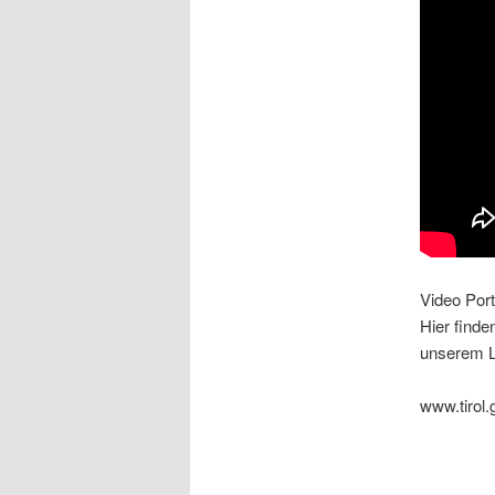
Video Port
Hier finde
unserem L
www.tirol.