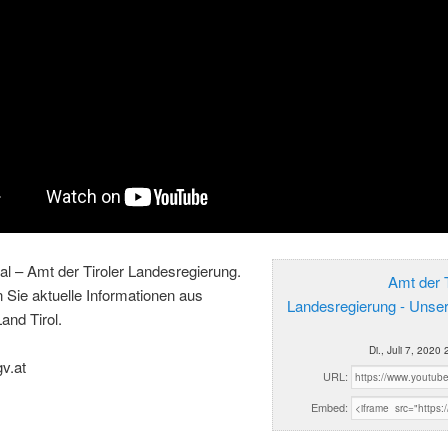
al – Amt der Tiroler Landesregierung.
Amt der T
n Sie aktuelle Informationen aus
Landesregierung - Unse
and Tirol.
Di., Juli 7, 2020
gv.at
URL:
Embed: