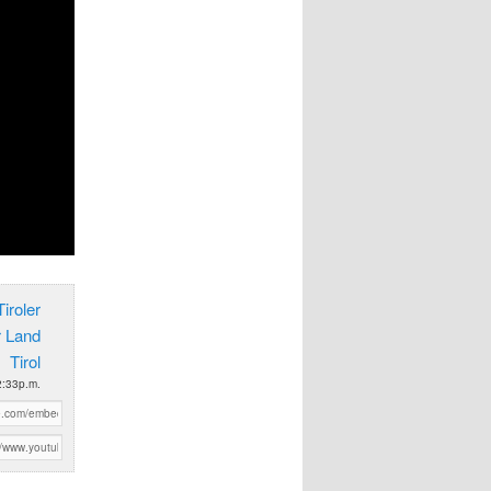
iroler
r Land
Tirol
 2:33p.m.