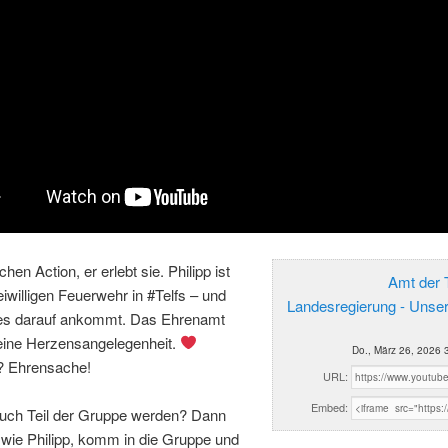
hen Action, er erlebt sie. Philipp ist
Amt der T
reiwilligen Feuerwehr in #Telfs – und
Landesregierung - Unse
es darauf ankommt. Das Ehrenamt
n eine Herzensangelegenheit.
Do., März 26, 2026 
? Ehrensache!
URL:
Embed:
 auch Teil der Gruppe werden? Dann
wie Philipp, komm in die Gruppe und