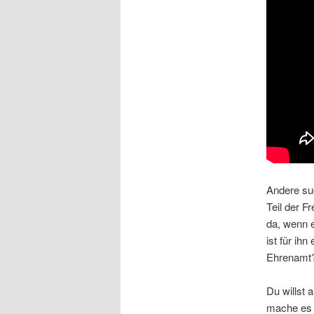
Andere suc
Teil der F
da, wenn 
ist für ih
Ehrenamt
Du willst
mache es 