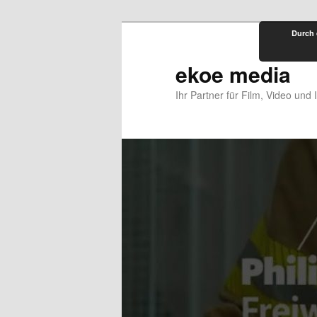
Zum
Durch 
primären
Inhalt
ekoe media
springen
Ihr Partner für Film, Video und 