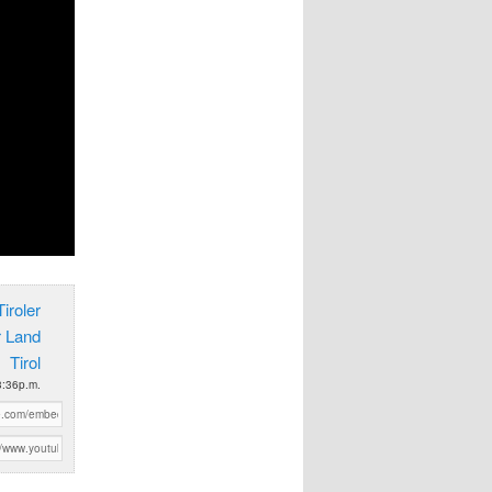
iroler
r Land
Tirol
3:36p.m.