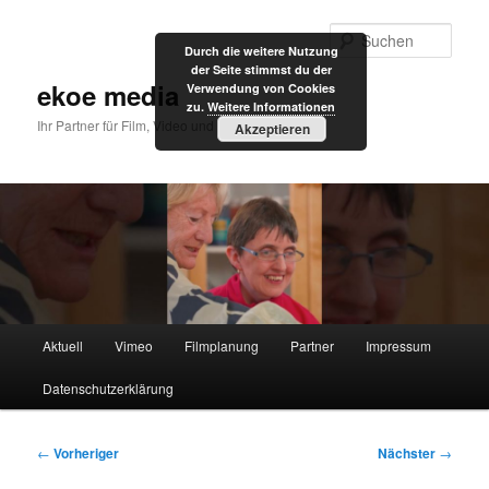
Zum
primären
Such
Durch die weitere Nutzung
Inhalt
der Seite stimmst du der
springen
ekoe media
Verwendung von Cookies
zu.
Weitere Informationen
Ihr Partner für Film, Video und Internet
Akzeptieren
Hauptmenü
Aktuell
Vimeo
Filmplanung
Partner
Impressum
Datenschutzerklärung
Beitragsnavigation
←
Vorheriger
Nächster
→