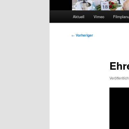
Hauptmenü
Aktuell
Vimeo
Filmplan
Beitragsnavigation
←
Vorheriger
Ehr
Veröffentlic