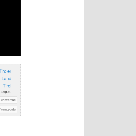
iroler
r Land
Tirol
3:26p.m.