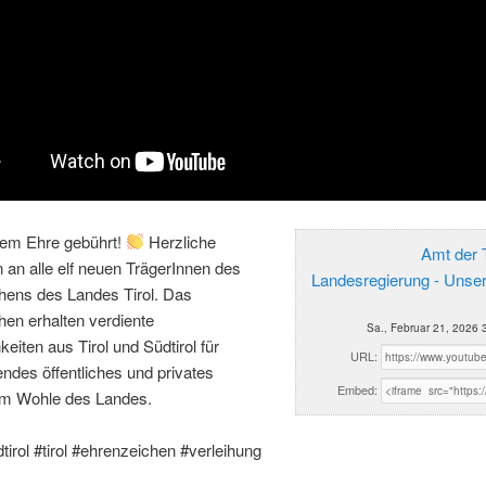
em Ehre gebührt!
Herzliche
Amt der T
n an alle elf neuen TrägerInnen des
Landesregierung - Unse
hens des Landes Tirol. Das
en erhalten verdiente
Sa., Februar 21, 2026 
keiten aus Tirol und Südtirol für
URL:
ndes öffentliches und privates
Embed:
m Wohle des Landes.
tirol #tirol #ehrenzeichen #verleihung