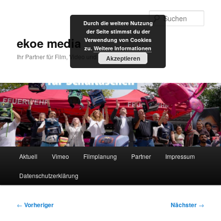
Zum
primären
Such
Durch die weitere Nutzung
Inhalt
der Seite stimmst du der
springen
ekoe media
Verwendung von Cookies
zu.
Weitere Informationen
Ihr Partner für Film, Video und Internet
Akzeptieren
Hauptmenü
Aktuell
Vimeo
Filmplanung
Partner
Impressum
Datenschutzerklärung
Beitragsnavigation
←
Vorheriger
Nächster
→