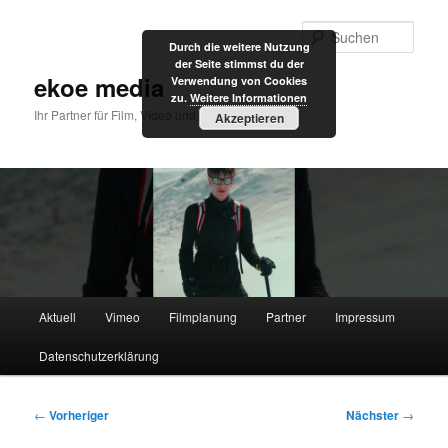
Zum
primären
Such
Durch die weitere Nutzung
Inhalt
der Seite stimmst du der
springen
ekoe media
Verwendung von Cookies
zu.
Weitere Informationen
Ihr Partner für Film, Video und Internet
Akzeptieren
Hauptmenü
Aktuell
Vimeo
Filmplanung
Partner
Impressum
Datenschutzerklärung
Beitragsnavigation
←
Vorheriger
Nächster
→