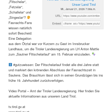
„Flitschelar“,
Unser Land Tirol
„Fetzelar“,
Mi., Januar 21, 2026 7:08a.m.
„Schallelar“ und
URL:
„Singeslar“?
Fasnachts-Fans
Embed:
wissen natürlich
sofort Bescheid:
Eine Delegation
aus dem Ötztal war vor Kurzem zu Gast im Innsbrucker
Landhaus, um die Tiroler Landesregierung um LH Anton Mattle
zum „Sautner Flitschelarlauf“ am 15. Februar einzuladen.
#gutzuwissen: Der Flitschelarlauf findet alle drei Jahre statt
und markiert den krönenden Abschluss der Fasnachtszeit in
Sautens. Das Brauchtum lässt sich in seinen Grundzügen bis ins
frühe 19. Jahrhundert zurückverfolgen.
Video Portal – Amt der Tiroler Landesregierung. Hier finden Sie
aktuelle Informationen aus unserem Land Tirol.
tv.tirol.gv.at
www.tirol.gv.at