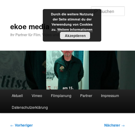
Zum
primären
Such
Durch die weitere Nutzung
Inhalt
der Seite stimmst du der
springen
ekoe media
Verwendung von Cookies
zu.
Weitere Informationen
Ihr Partner für Film, Video und Internet
Akzeptieren
Hauptmenü
Aktuell
Vimeo
Filmplanung
Partner
Impressum
Datenschutzerklärung
Beitragsnavigation
←
Vorheriger
Nächster
→