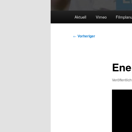
Hauptmenü
Aktuell
Vimeo
Filmplan
Beitragsnavigation
←
Vorheriger
Ene
Veröffentlic