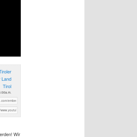
iroler
r Land
Tirol
 6:00a.m.
erden! Wir