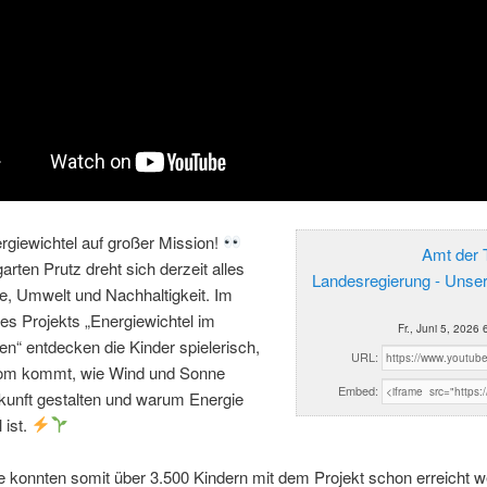
rgiewichtel auf großer Mission!
Amt der T
arten Prutz dreht sich derzeit alles
Landesregierung - Unse
e, Umwelt und Nachhaltigkeit. Im
s Projekts „Energiewichtel im
Fr., Juni 5, 2026
en“ entdecken die Kinder spielerisch,
URL:
om kommt, wie Wind und Sonne
Embed:
kunft gestalten und warum Energie
 ist.
le konnten somit über 3.500 Kindern mit dem Projekt schon erreicht w