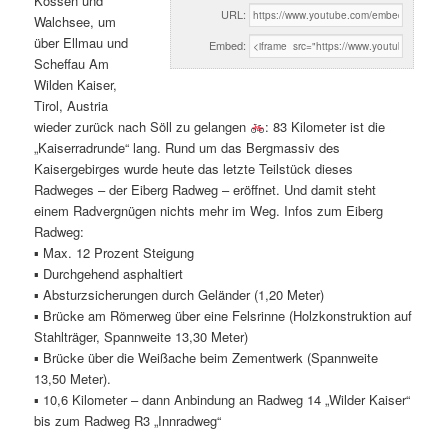
Kössen und
URL:
Walchsee, um
über Ellmau und
Embed:
Scheffau Am
Wilden Kaiser,
Tirol, Austria
wieder zurück nach Söll zu gelangen
: 83 Kilometer ist die
„Kaiserradrunde“ lang. Rund um das Bergmassiv des
Kaisergebirges wurde heute das letzte Teilstück dieses
Radweges – der Eiberg Radweg – eröffnet. Und damit steht
einem Radvergnügen nichts mehr im Weg. Infos zum Eiberg
Radweg:
▪ Max. 12 Prozent Steigung
▪ Durchgehend asphaltiert
▪ Absturzsicherungen durch Geländer (1,20 Meter)
▪ Brücke am Römerweg über eine Felsrinne (Holzkonstruktion auf
Stahlträger, Spannweite 13,30 Meter)
▪ Brücke über die Weißache beim Zementwerk (Spannweite
13,50 Meter).
▪ 10,6 Kilometer – dann Anbindung an Radweg 14 „Wilder Kaiser“
bis zum Radweg R3 „Innradweg“