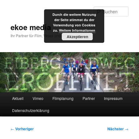
Zum
primären
Such
Durch die weitere Nutzung
Inhalt
der Seite stimmst du der
springen
ekoe media
Verwendung von Cookies
zu.
Weitere Informationen
Ihr Partner für Film, Video und Internet
Akzeptieren
Hauptmenü
Aktuell
Vimeo
Filmplanung
Partner
Impressum
Datenschutzerklärung
Beitragsnavigation
←
Vorheriger
Nächster
→