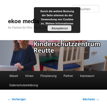
Zum
primären
Such
Durch die weitere Nutzung
Inhalt
der Seite stimmst du der
springen
ekoe media
Verwendung von Cookies
zu.
Weitere Informationen
Ihr Partner für Film, Video und Internet
Akzeptieren
Hauptmenü
Aktuell
Vimeo
Filmplanung
Partner
Impressum
Datenschutzerklärung
Beitragsnavigation
←
Vorheriger
Nächster
→