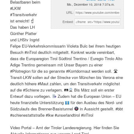
Belastbaren beim
Mo., Dezember 10, 2018 7:37a.m.
#LKW
URL:
#Transitverkehr
ist erreicht! ☝
Embed:
Das haben LH
Günther Platter
und LHStv Ingrid
Felipe EU-Verkehrskommissarin Violeta Bulc bei ihrem heutigen
Besuch #inTirol deutlich mitgeteilt. Konkret wurde vereinbart,
dass die Europaregion Tirol Südtirol Trentino / Euregio Tirolo Alto
Adige Trentino gemeinsam mit Unser Bayern zu einer
#Pilotregion für die so genannte #Korridormaut werden soll. 🛣
Transit-LKW sollen auf der Strecke von München bis Verona eine
deutlich höhere #Maut zahlen, um den Transitverkehr möglichst
auf die #Schiene zu verlagern. 🛤
Bis März soll ein erster
Entwurf dazu vorliegen.
Zudem hat die European Union – EU
heute finanzielle Unterstützung
für den Ausbau des Nord- und
Südzulaufs des Brenner-Basistunnel
in Aussicht gestellt. #bbt
#schienestattstraße #lkw #unserlandtirol #inTirol
Video Portal – Amt der Tiroler Landesregierung. Hier finden Sie
Aktuelle Informationen aus unserm Land Tirol.