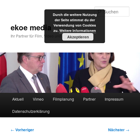
Zum
primären
Such
Durch die weitere Nutzung
Inhalt
der Seite stimmst du der
springen
ekoe media
Verwendung von Cookies
zu.
Weitere Informationen
Ihr Partner für Film, Video und Internet
Akzeptieren
Hauptmenü
Aktuell
Vimeo
Filmplanung
Partner
Impressum
Datenschutzerklärung
Beitragsnavigation
←
Vorheriger
Nächster
→