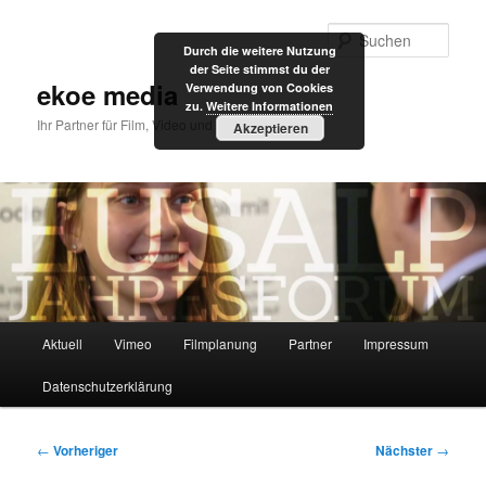
Zum
primären
Such
Durch die weitere Nutzung
Inhalt
der Seite stimmst du der
springen
ekoe media
Verwendung von Cookies
zu.
Weitere Informationen
Ihr Partner für Film, Video und Internet
Akzeptieren
Hauptmenü
Aktuell
Vimeo
Filmplanung
Partner
Impressum
Datenschutzerklärung
Beitragsnavigation
←
Vorheriger
Nächster
→