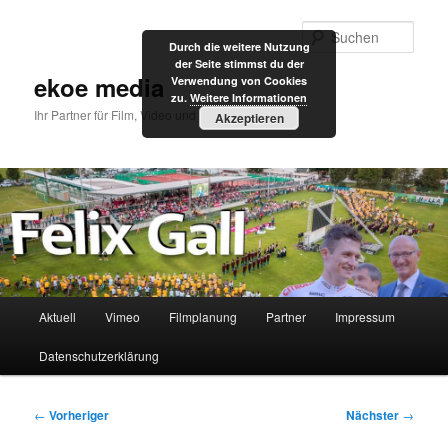
Zum
primären
Such
Durch die weitere Nutzung
Inhalt
der Seite stimmst du der
springen
ekoe media
Verwendung von Cookies
zu.
Weitere Informationen
Ihr Partner für Film, Video und Internet
Akzeptieren
Hauptmenü
Aktuell
Vimeo
Filmplanung
Partner
Impressum
Datenschutzerklärung
Beitragsnavigation
←
Vorheriger
Nächster
→