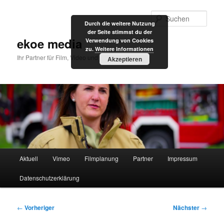
Zum
primären
Such
Durch die weitere Nutzung
Inhalt
der Seite stimmst du der
springen
ekoe media
Verwendung von Cookies
zu.
Weitere Informationen
Ihr Partner für Film, Video und Internet
Akzeptieren
Hauptmenü
Aktuell
Vimeo
Filmplanung
Partner
Impressum
Datenschutzerklärung
Beitragsnavigation
←
Vorheriger
Nächster
→